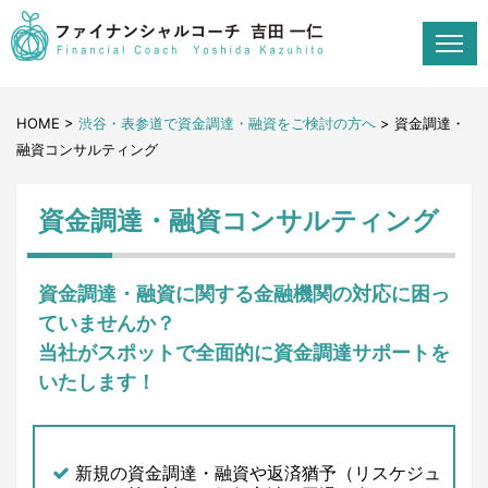
S
k
i
p
HOME
>
渋谷・表参道で資金調達・融資をご検討の方へ
>
資金調達・
t
融資コンサルティング
o
c
資金調達・融資コンサルティング
o
n
資金調達・融資に関する金融機関の対応に困っ
t
ていませんか？
e
当社がスポットで全面的に資金調達サポートを
n
いたします！
t
新規の資金調達・融資や返済猶予（リスケジュ